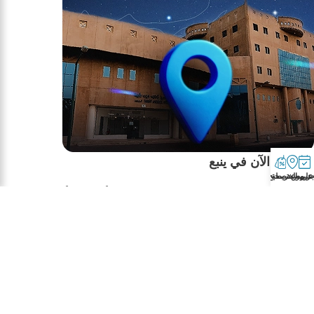
نخدمكم الآن في ينبع
ز موعد
على الخريطة
عروض تصحيح النظر
مجمع بطل التخصصي للعيون أصبح أقرب
إليكم في ينبع فريق طبي متخصص + أحدث
الأجهزة التشخيصية
متوفر تقسيط حتى 100% من تمـــارا و تابي