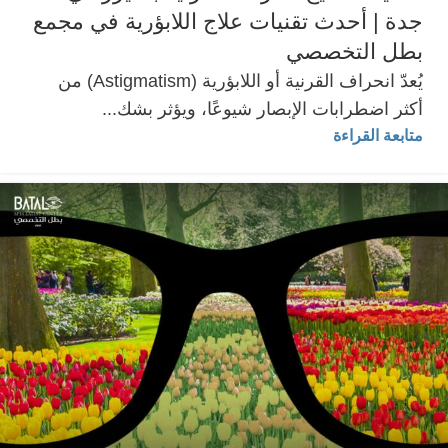
جدة | أحدث تقنيات علاج اللابؤرية في مجمع
بطل التخصصي
يُعدّ انحراف القرنية أو اللابؤرية (Astigmatism) من
أكثر اضطرابات الإبصار شيوعًا، ويؤثر بشك...
متابعة القراءة