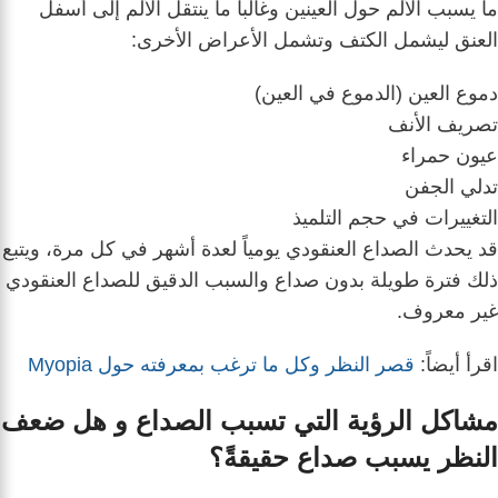
ما يسبب الألم حول العينين وغالباً ما ينتقل الألم إلى أسفل
العنق ليشمل الكتف وتشمل الأعراض الأخرى:
دموع العين (الدموع في العين)
تصريف الأنف
عيون حمراء
تدلي الجفن
التغييرات في حجم التلميذ
قد يحدث الصداع العنقودي يومياً لعدة أشهر في كل مرة، ويتبع
ذلك فترة طويلة بدون صداع والسبب الدقيق للصداع العنقودي
غير معروف.
اقرأ أيضاً:
قصر النظر وكل ما ترغب بمعرفته حول Myopia
مشاكل الرؤية التي تسبب الصداع و
هل ضعف
النظر يسبب صداع
حقيقةً؟