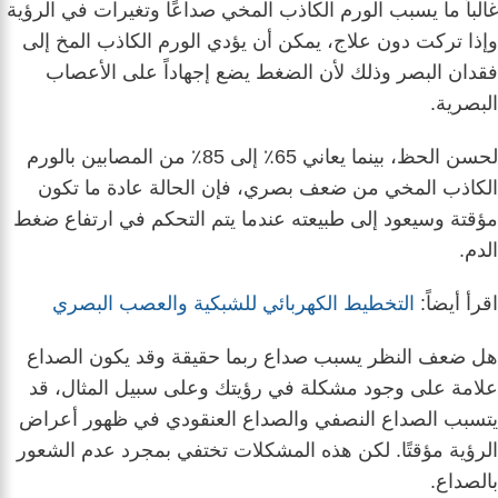
غالباً ما يسبب الورم الكاذب المخي صداعًا وتغيرات في الرؤية
وإذا تركت دون علاج، يمكن أن يؤدي الورم الكاذب المخ إلى
فقدان البصر وذلك لأن الضغط يضع إجهاداً على الأعصاب
البصرية.
لحسن الحظ، بينما يعاني 65٪ إلى 85٪ من المصابين بالورم
الكاذب المخي من ضعف بصري، فإن الحالة عادة ما تكون
مؤقتة وسيعود إلى طبيعته عندما يتم التحكم في ارتفاع ضغط
الدم.
اقرأ أيضاً:
التخطيط الكهربائي للشبكية والعصب البصري
هل ضعف النظر يسبب صداع ربما حقيقة وقد يكون الصداع
علامة على وجود مشكلة في رؤيتك وعلى سبيل المثال، قد
يتسبب الصداع النصفي والصداع العنقودي في ظهور أعراض
الرؤية مؤقتًا. لكن هذه المشكلات تختفي بمجرد عدم الشعور
بالصداع.