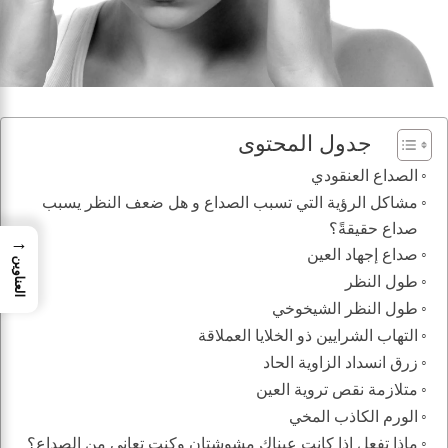
جدول المحتوى
الصداع العنقودي
مشاكل الرؤية التي تسبب الصداع و هل ضعف النظر يسبب
صداع حقيقةً؟
→
صداع إجهاد العين
العناوين
طول النظر
طول النظر الشيخوخي
التهاب الشرايين ذو الخلايا العملاقة
زرق انسداد الزاوية الحاد
متلازمة نقص تروية العين
الورم الكاذب المخي
ماذا تفعل إذا كانت عيناك مشوشتان وكنت تعاني من الصداع؟