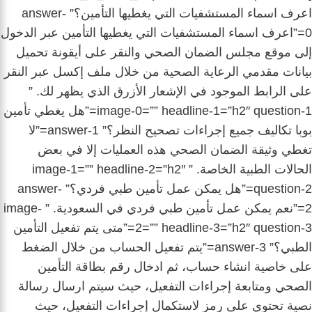
اعرف اسماء المستشفيات التي يغطيها التأمين؟” answer-
0=”اعرف اسماء المستشفيات التي يغطيها التأمين عبر الدخول
إلى موقع مجلس الضمان الصحي والنقر على أيقونة تحميل
بيانات مقدمي الرعاية الصحية من خلال ملف إكسل عبر النقر
على الرابط الموجود في الإشعار الأزرق الذي يظهر لك. ”
image-0=”” headline-1=”h2″ question-1=”هل يغطي تأمين
بوبا تكاليف جميع إجراءات تصحيح النظر؟” answer-1=”لا
تغطي وثيقة الضمان الصحي ​هذه العمليات إلا في بعض
الحالات الطبية الخاصة. ” image-1=”” headline-2=”h2″
question-2=”هل يمكن عمل تأمين طبي فردي؟” answer-
2=”نعم يمكن عمل تأمين طبي فردي في السعودية. ” image-
2=”” headline-3=”h2″ question-3=”متى يتم تفعيل التأمين
الطبي؟” answer-3=”يتم تفعيل الحساب من خلال الضغط
على خاصية انشاء حساب، ثم ادخال رقم بطاقة التأمين
الصحي ومتابعة إجراءات التفعيل، حيث سيتم ارسال رسالة
نصية تحتوي على رمز لاستكمال إجراءات التفعيل، حيث