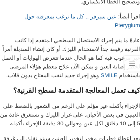
وتصحيح الخطأ الانكساري.
اقرأ أيضاً:
عين سيرفر .. كل ما ترغب بمعرفته حول
Pterygium
عادةً ما يتم إجراء الاستئصال السطحي المتقدم إذا كانت
القرنية رفيعة جداً لاستخدام الليزك أو كان إنشاء السديلة أمراً
غير مرغوب فيه كما هو الحال عندما تتعرض الهوايات أو العمل
لخطر إصابة العين و
يمكن الآن علاج معظم هؤلاء المرضى
باستخدام
SMILE
وهو إجراء جديد لثقب المفتاح بدون قلاب.
كيف تعمل
المعالجة المتقدمة لسطح القرنية؟
الإجراء بأكمله غير مؤلم على الرغم من الشعور بالضغط على
العينين في بعض الأحيان.
على غرار الليزك و تستغرق عادة من
5 إلى 10 دقائق لكل عين وحوالي 30 دقيقة للإجراء بأكمله.
بعد إعطاء قطرات مخدر لتخدير العينين سيتم نقلك إلى غرفة