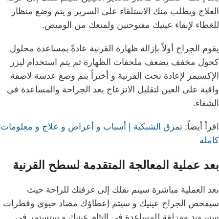
العلاج ويطلب منك الاستلقاء على السرير و
يتم وضع منظار
للغطاء لإبقاء عينيك مفتوحتين ولمنعك من الوميض.
يقوم الجراح أولاً بإزالة ظهارة القرنية عادةً بمساعدة محلول
كحول مخفف يضعف ملحقات الظهارة
ثم يتم استخدام ليزر
الإكسيمر لإعادة نحت القرنية و
أخيراً يتم وضع عدسة لاصقة
واقية على العين لتقليل الانزعاج بعد الجراحة والمساعدة في
الشفاء.
اقرأ أيضاً:
تمزق الشبكية | أسباب و أعراض و علاج و معلومات
كاملة
بعد عملية المعالجة المتقدمة لسطح القرنية
بعد العملية مباشرة سيتم نقلك إلى غرفتك للراحة حيث
سيفحص الجراح عينيك و
سيتم إعطاؤك مضاد حيوي وقطرات
ستيرويد ومزلقة للمساعدة في التئام عينيك و
ستستمر في