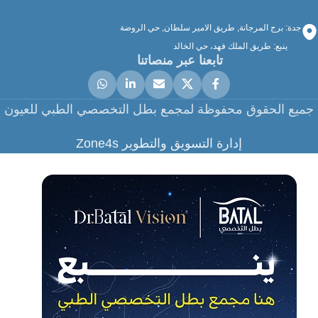
جدة: برج المرجانة, طريق الامير سلطان, حي الروضة
ينبع: طريق الملك فهد، حي الخالد
تابعنا عبر منصاتنا
جميع الحقوق محفوظة لمجمع بطل التخصصي الطبي للعيون
إدارة التسويق والتطوير Zone4s