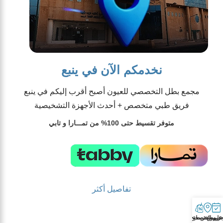
نخدمكم الآن في ينبع
مجمع بطل التخصصي للعيون أصبح أقرب إليكم في ينبع
فريق طبي متخصص + أحدث الأجهزة التشخيصية
متوفر تقسيط حتى 100% من تمـــارا و تابي
تفاصيل أكثر
احجز موعد في فرع ينبع
ز موعد
على الخريطة
عروض تصحيح النظر