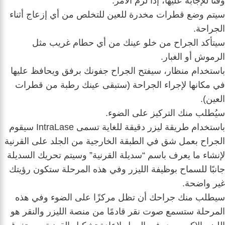
وقتاً للإجابة عليها، إذا لزم الأمر.
سيتم وضع قطرات مخدرة للعين للتخلص من أي إزعاج أثناء
الجراحة.
سيتأكد الجراح من خلو عينك من أي حطام غريب مثل
الرموش أو الغبار.
باستخدام منظار، سيفتح الجراح جفونك برفق ويحافظ عليها
في مكانها لإجراء الجراحة (ستبقى عينك رطبة من قطرات
العين).
سيُطلب منك التركيز على الضوء.
باستخدام طريقة ليزر دقيقة للغاية تسمى IntraLase سيقوم
الجراح بعمل شق في الطبقة الخارجية من الجلد على القرنية
لإنشاء ما يعرف باسم “سديلة القرنية” وسيتم تحريك السديلة
جانبًا للسماح بوظيفة الليزر وفي هذه المرحلة ستكون رؤيتك
غير واضحة.
سيطلب منك جراحك أن تظل مركزًا على الضوء وفي هذه
المرحلة ستسمع صوت نقر قادمًا من منصة الليزر والنقر هو