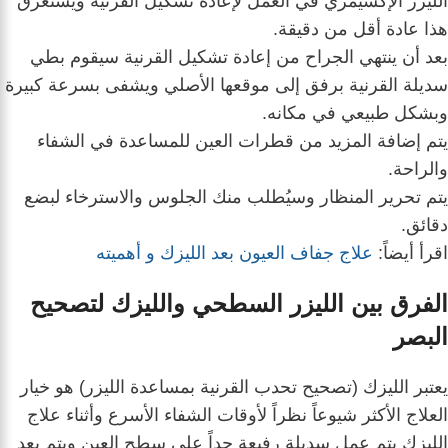
الليزر الإكسيمري في العمل لإعادة تشكيل القرنية ويستغرق
هذا عادة أقل من دقيقة.
بعد أن ينتهي الجراح من إعادة تشكيل القرنية سيقوم بطي
سديلة القرنية برفق إلى موقعها الأصلي ويشفى بسرعة كبيرة
وبشكل طبيعي في مكانه.
يتم إضافة المزيد من قطرات العين للمساعدة في الشفاء
والراحة.
يتم تحرير المنظار وسيُطلب منك الجلوس والاسترخاء لبضع
دقائق.
اقرأ أيضاً:
علاج جفاف العيون بعد الليزك و أهميته
الفرق بين الليزر السطحي والليزك لتصحيح
البصر
يعتبر الليزك (تصحيح تحدب القرنية بمساعدة الليزر) هو خيار
العلاج الأكثر شيوعاً نظراً لأوقات الشفاء الأسرع وأثناء علاج
الليزك يتم عمل سديلة رفيعة جداً على سطح العين ويتم بعد