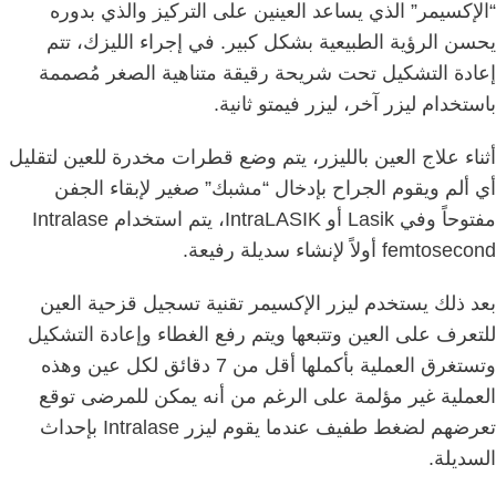
“الإكسيمر” الذي يساعد العينين على التركيز والذي بدوره
يحسن الرؤية الطبيعية بشكل كبير. في إجراء الليزك، تتم
إعادة التشكيل تحت شريحة رقيقة متناهية الصغر مُصممة
باستخدام ليزر آخر، ليزر فيمتو ثانية.
أثناء علاج العين بالليزر، يتم وضع قطرات مخدرة للعين لتقليل
أي ألم ويقوم الجراح بإدخال “مشبك” صغير لإبقاء الجفن
مفتوحاً وفي Lasik أو IntraLASIK، يتم استخدام Intralase
femtosecond أولاً لإنشاء سديلة رفيعة.
بعد ذلك يستخدم ليزر الإكسيمر تقنية تسجيل قزحية العين
للتعرف على العين وتتبعها ويتم رفع الغطاء وإعادة التشكيل
وتستغرق العملية بأكملها أقل من 7 دقائق لكل عين وهذه
العملية غير مؤلمة على الرغم من أنه يمكن للمرضى توقع
تعرضهم لضغط طفيف عندما يقوم ليزر Intralase بإحداث
السديلة.