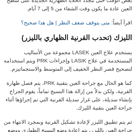
بعض الوقت حتى تتجدد الخلايا الظهارية الجديدة على سطح
العين عادة ما يكون وقت الشفاء من 5 إلى 7 أيام.
اقرأ أيضاً:
متى يتوقف ضعف النظر | هل هذا صحيح؟
الليزك (تحدب القرنية الظهاري بالليزر)
يستخدم علاج العين LASEK مجموعة من الأساليب
المستخدمة في علاج LASIK وإجراءات PRK ويتم استخدامه
لتصحيح قصر النظر الخفيف إلى المتوسط ​​والاستجماتيزم.
كما هو الحال مع جراحة العين بتقنية PRK، يتم فصل ظهارة
القرنية، ولكن بدلاً من إزالة هذا النسيج تماماً، يقوم الجراح
بإنشاء سديلة، على غرار سديلة القرنية التي تم إجراؤها أثناء
جراحة العين بتقنية الليزك.
ثم يتم تطبيق الليزر لإعادة تشكيل القرنية وبمجرد الانتهاء من
جراحة العين بالليزر، يتم إعادة وضع النسيج الظهاري ووضع