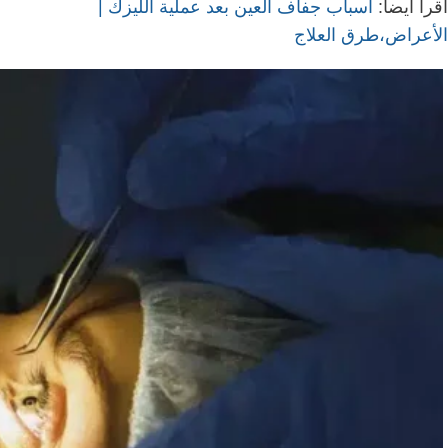
اقرأ أيضاً:
أسباب جفاف العين بعد عملية الليزك |
الأعراض،طرق العلاج