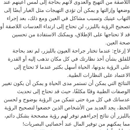
اللاصقة من التهيج والعدوى لأنهم بحاجة إلى لمس أعينهم عند
وضعها وإزالتها و
يمكن أن تؤدي التهيجات مثل الغبار أيضًا إلى
التهاب عينيك وتسبب مشاكل في العين
ومع ذلك، بعد إجراء
تصحيح الرؤية بالليزر، لن تحتاج إلى ارتداء العدسات اللاصقة أو
قد لا تحتاجها على الإطلاق، ويمكنك الاستفادة من تحسين
صحة العين.
لا إزعاج:
عندما تختار جراحة العيون بالليزر، لم تعد بحاجة
للقلق بشأن أخذ نظارتك في كل مكان تذهب إليه أو القدرة
على الرؤية بدونها،
الحياة أسهل بكثير عندما لا تحتاج إلى
الاعتماد على النظارات الطبية.
النتائج التي يمكن أن تستمر مدى الحياة و
يمكن أن يكون تغيير
الوصفات الطبية وقتًا مكلفًا، حيث قد تحتاج إلى تحديث
عدساتك في كل مرة حتى تتمكن من الرؤية بوضوح و
لحسن
الحظ، يجد العديد من الأشخاص الذين خضعوا لتصحيح الرؤية
بالليزر أن نتائج إجراءهم توفر لهم رؤية مصححة بشكل دائم،
مما يمكنهم من توفير المال عند أخصائيي البصريات!