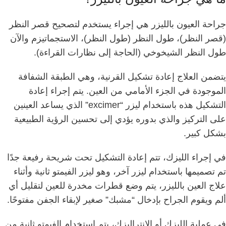
جراحة العيون بالليزر هي إجراء يستخدم لتصحيح قصر النظر
(قصر النظر)، طول النظر (طول النظر)، الاستجماتيزم والآن
طول النظر الشيخوخي (الحاجة إلى نظارات القراءة).
يتضمن العلاج إعادة تشكيل القرنية، وهي الطبقة الشفافة
الموجودة في الجزء الأمامي من العين.
يتم إجراء إعادة
التشكيل هذه باستخدام ليزر “excimer” الذي يساعد العينين
على التركيز والذي بدوره يؤدي إلى تحسين الرؤية الطبيعية
بشكل كبير.
في إجراء الليزك، تتم إعادة التشكيل تحت شريحة رفيعة جدًا
تم تصميمها باستخدام ليزر آخر، وهو ليزر الفيمتو ثانية وأثناء
علاج العين بالليزر، يتم وضع قطرات مخدرة للعين لتقليل أي
ألم ويقوم الجراح بإدخال “مشبك” صغير لإبقاء الجفن مفتوحًا.
في عملية الليزك أو الإنتراليزك، يتم استخدام الفيمتو ثانية من