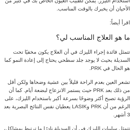
استخدام الليزر.
يمكن لطبيب العيون الخاص بك في كثير من
الأحيان أن يخبرك بالوقت المناسب.
اقرأ أيضاً:
ما هو العلاج المناسب لي؟
تتمثل فائدة إجراء الليزك في أن العلاج يكون مخفيًا تحت
السديلة بحيث لا يوجد جلد سطحي يحتاج إلى إعادة النمو كما
هو الحال في PRK.
تشعر العين بعدم الراحة قليلاً بين عشية وضحاها ولكن أقل
من ذلك بعد PRK حيث يستمر الانزعاج لبضعة أيام.
كما أن
الرؤية تصبح أكثر وضوحًا بسرعة أكبر باستخدام الليزك، على
الرغم من أن PRK وLASIK يعطيان نفس النتائج البصرية بعد
3 أشهر.
تتمثل سلبيات الليزك في أن السديلة نادرًا ما ترتبط بمشاكل،