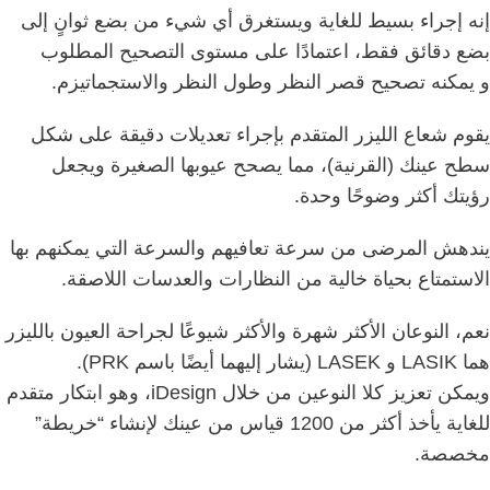
إنه إجراء بسيط للغاية ويستغرق أي شيء من بضع ثوانٍ إلى
بضع دقائق فقط، اعتمادًا على مستوى التصحيح المطلوب
و
يمكنه تصحيح قصر النظر وطول النظر والاستجماتيزم.
يقوم شعاع الليزر المتقدم بإجراء تعديلات دقيقة على شكل
سطح عينك (القرنية)، مما يصحح عيوبها الصغيرة ويجعل
رؤيتك أكثر وضوحًا وحدة.
يندهش المرضى من سرعة تعافيهم والسرعة التي يمكنهم بها
الاستمتاع بحياة خالية من النظارات والعدسات اللاصقة.
نعم، النوعان الأكثر شهرة والأكثر شيوعًا لجراحة العيون بالليزر
هما LASIK و LASEK (يشار إليهما أيضًا باسم PRK).
ويمكن تعزيز كلا النوعين من خلال iDesign، وهو ابتكار متقدم
للغاية يأخذ أكثر من 1200 قياس من عينك لإنشاء “خريطة”
مخصصة.