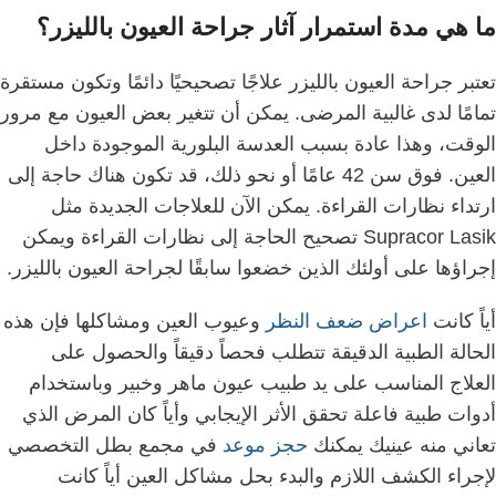
ما هي مدة استمرار آثار جراحة العيون بالليزر؟
تعتبر جراحة العيون بالليزر علاجًا تصحيحيًا دائمًا وتكون مستقرة
تمامًا لدى غالبية المرضى.
يمكن أن تتغير بعض العيون مع مرور
الوقت، وهذا عادة بسبب العدسة البلورية الموجودة داخل
العين.
فوق سن 42 عامًا أو نحو ذلك، قد تكون هناك حاجة إلى
ارتداء نظارات القراءة.
يمكن الآن للعلاجات الجديدة مثل
Supracor Lasik تصحيح الحاجة إلى نظارات القراءة ويمكن
إجراؤها على أولئك الذين خضعوا سابقًا لجراحة العيون بالليزر.
أياً كانت
اعراض ضعف النظر
وعيوب العين ومشاكلها فإن هذه
الحالة الطبية الدقيقة تتطلب فحصاً دقيقاً والحصول على
العلاج المناسب على يد طبيب عيون ماهر وخبير وباستخدام
أدوات طبية فاعلة تحقق الأثر الإيجابي وأياً كان المرض الذي
تعاني منه عينيك يمكنك
حجز موعد
في مجمع بطل التخصصي
لإجراء الكشف اللازم والبدء بحل مشاكل العين أياً كانت